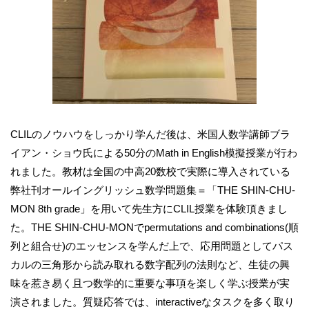
CLILのノウハウをしっかり学んだ後は、米国人数学講師ブラ
イアン・ショウ氏による50分のMath in English模擬授業が行わ
れました。教材は全国の中高20数校で実際に導入されている
弊社刊オールイングリッシュ数学問題集＝「THE SHIN-CHU-
MON 8th grade」を用いて先生方にCLIL授業を体験頂きまし
た。THE SHIN-CHU-MONでpermutations and combinations(順
列と組合せ)のエッセンスを学んだ上で、応用問題としてパス
カルの三角形から読み取れる数字配列の法則など、生徒の興
味を惹き易く且つ数学的に重要な事項を楽しく学ぶ授業が実
演されました。質疑応答では、interactiveなタスクを多く取り