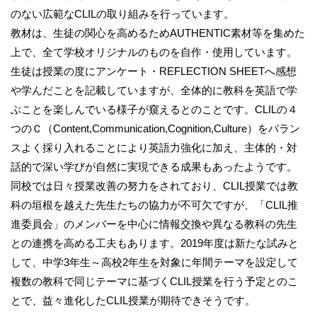
のない広範なCLILの取り組みを行っています。
教材は、生徒の関心を高めるためAUTHENTIC素材等を集めた
上で、全て学校オリジナルのものを自作・使用しています。
生徒は授業の度にアンケート・REFLECTION SHEETへ感想
や学んだことを記載していますが、全体的に教科を英語で学
ぶことを楽しんでいる様子が窺えるとのことです。CLILの４
つのＣ（Content,Communication,Cognition,Culture）をバラン
スよく採り入れることにより英語力強化に加え、主体的・対
話的で深い学びが自然に実現できる成果もあったようです。
同校では日々授業改善の努力をされており、CLIL授業では教
科の垣根を越えた先生たちの協力が不可欠ですが、「CLIL推
進委員会」のメンバーを中心に情報交換や異なる教科の先生
との連携を高める工夫もあります。2019年度は新たな試みと
して、中学3年生～高校2年生を対象に年間テーマを設定して
複数の教科で同じテーマに基づくCLIL授業を行う予定とのこ
とで、益々進化したCLIL授業が期待できそうです。