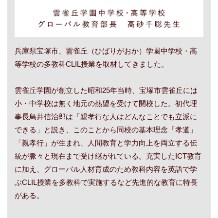
兵庫県宝塚市、雲雀丘（ひばりがおか）学園中学校・高
等学校の多教科CLIL授業を取材してきました。
雲雀丘学園が創立した昭和25年当時、宝塚市雲雀丘には
小・中学校は無く地元の熱望を受けて開校した。初代理
事長鳥井信治郎は「親孝行な人はどんなことでも立派に
できる」と説き、このことから同校の基本理念「孝道」
「親孝行」が生まれ、人間教育と学力向上を両立する伝
統が脈々と現在まで受け継がれている。充実したICT教育
に加え、グローバル人材育成のため教科内容を英語で学
ぶCLIL授業を多教科で実施するなど先進的な教育に特長
がある。