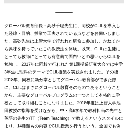
グローバル教育部長・高砂千聡先生に、同校がCLILを導入し
た経緯・目的、授業で工夫されている点などをお伺いしまし
た。高砂先生は上智大学で行われた研修に参加し、かねてか
ら興味を持っていたこの教授法を体験。以来、CLILは生徒に
とっても教師にとっても有意義で面白いとの思いからCLILを
勉強し、2017年に同校で行われた第1回授業研究大会では中学
3年生に理科のテーマでCLIL授業を実践されました。その後
2018年、同校に新分掌としてグローバル教育部ができた際
に、CLILはまさにグローバル教育そのものであるということ
から、主要なグローバルプログラムの一つとして本格的に学
校として取り組むことになりました。2018年度は上智大学池
田教授の指導を受けながら、中・高6学年で教科担当の先生と
英語の先生のTT（Team Teaching）で教えるというスタイルに
より、14種類もの内容でCLIL授業を行うという、全国でも例