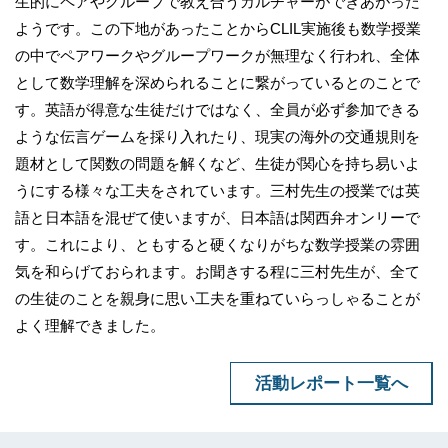
生的にペアやグループで教え合うカルチャーができあがった
ようです。この下地があったことからCLIL実施後も数学授業
の中でペアワークやグループワークが無理なく行われ、全体
として数学理解を深められることに繋がっているとのことで
す。英語が得意な生徒だけではなく、全員が必ず参加できる
ような伝言ゲームを採り入れたり、現実の海外の交通規則を
題材として関数の問題を解くなど、生徒が関心を持ち易いよ
うにする様々な工夫をされています。三村先生の授業では英
語と日本語を混ぜて使いますが、日本語は関西弁オンリーで
す。これにより、ともすると硬くなりがちな数学授業の雰囲
気を和らげておられます。お聞きする程に三村先生が、全て
の生徒のことを親身に思い工夫を重ねていらっしゃることが
よく理解できました。
活動レポート一覧へ