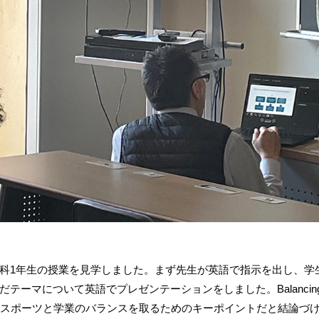
科1年生の授業を見学しました。まず先生が英語で指示を出し、学
でプレゼンテーションをしました。Balancing Academic Commit
ーツと学業のバランスを取るためのキーポイントだと結論づけ、Sleep and eat 