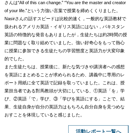
さんは“All of this can change.” “You are the master and creator
of your life.”という力強い言葉で授業を締めくくりました。
Nasirさんの話すスピードは比較的速く，一般的な英語教材で
扱われるアメリカ英語・イギリス英語にはない，パキスタン
英語の特徴的な発音もありましたが，生徒たちは約2時間の授
業に問題なく取り組めていました。強い好奇心をもって熱心
に授業に参加できる生徒たちの学習態度と英語力が大変印象
的でした。
また生徒たちは、授業後に、新たな気づきや講演者への感想
を英語にまとめることが求められるため、講義中に専用のレ
ポート用紙に全て英語で記録を取っていました。これは、授
業担当者である對馬教頭が大切にしている、①英語「を」学
び、②英語「で」学び、③「学びを英語にする」ことで、結
果、生徒自身が自分の英語力はもちろん自分自身を見つめな
おすことを体現していると感じました。
活動レポート一覧へ