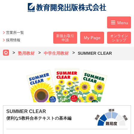
Menu
営業所一覧
新規お取引
オンライン
My Page
採用情報
申請
ショップ
塾用教材
中学生用教材
SUMMER CLEAR
SUMMER CLEAR
便利な5教科合本テキストの基本編