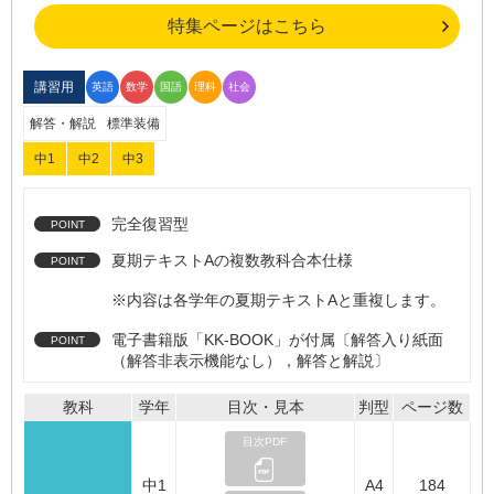
特集ページはこちら
講習用
英語
数学
国語
理科
社会
解答・解説
標準装備
中1
中2
中3
完全復習型
夏期テキストAの複数教科合本仕様
※内容は各学年の夏期テキストAと重複します。
電子書籍版「KK-BOOK」が付属〔解答入り紙面
（解答非表示機能なし），解答と解説〕
教科
学年
目次・見本
判型
ページ数
目次PDF
中1
A4
184