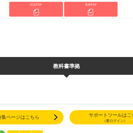
目次PDF
見本PDF
教科書準拠
サポートツールはこ
特集ページはこちら
（要ログイン）