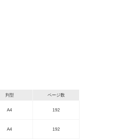
判型
ページ数
A4
192
A4
192