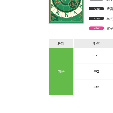
豊
単
電
教科
学年
中1
国語
中2
中3