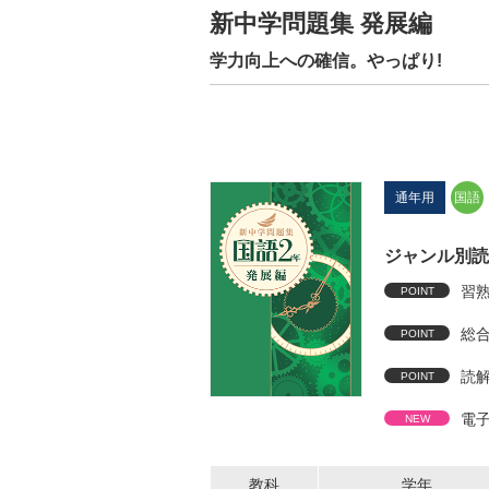
新中学問題集 発展編
学力向上への確信。やっぱり!
通年用
国語
ジャンル別読
習
総
読解
電
教科
学年