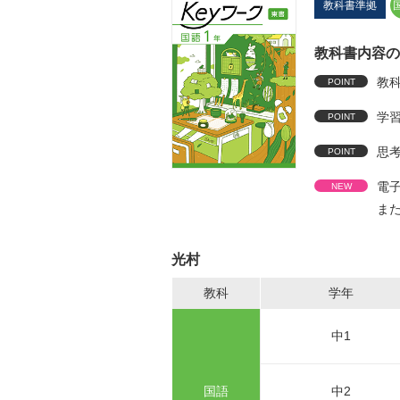
教科書準拠
教科書内容の
教
学
思
電
また
光村
教科
学年
中1
国語
中2