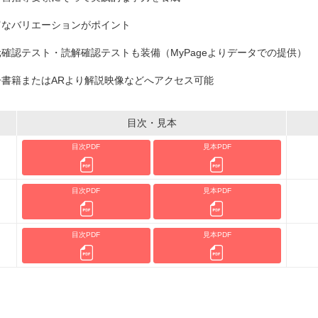
富なバリエーションがポイント
元確認テスト・読解確認テストも装備（MyPageよりデータでの提供）
子書籍またはARより解説映像などへアクセス可能
目次・見本
目次PDF
見本PDF
目次PDF
見本PDF
目次PDF
見本PDF