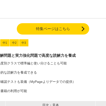
特集ページはこちら
中1
中2
中3
解問題と実力強化問題で高度な読解力を養成
熟度別クラスで標準編と使い分けることも可能
合的な読解力を養成できる
確認テストも装備（MyPageよりデータでの提供）
子書籍の利用が可能
目次・見本