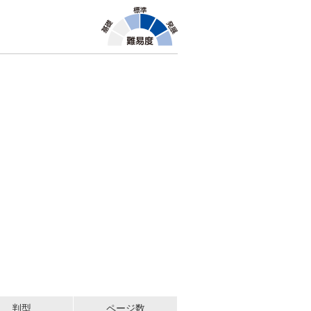
判型
ページ数