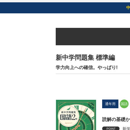
新中学問題集 標準編
学力向上への確信。やっぱり!
通年用
国語
読解の基礎か
新