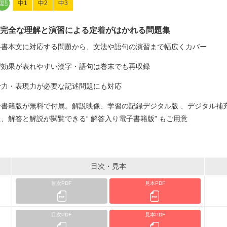
国語
中1
中2
中3
完全な理解と演習による定着がはかれる問題集
科書本文に対応する問題から、文法や語句の演習まで幅広くカバー
習効果が表れやすい漢字・語句は巻末でも再収録
考力・表現力が必要な記述問題にも対応
子書籍版が無料で付属。解説映像、学習の記録デジタル版 、デジタル補
、解答と解説が閲覧できる“ 解答入り電子書籍版” もご用意
目次・見本
目次PDF
見本PDF
目次PDF
見本PDF