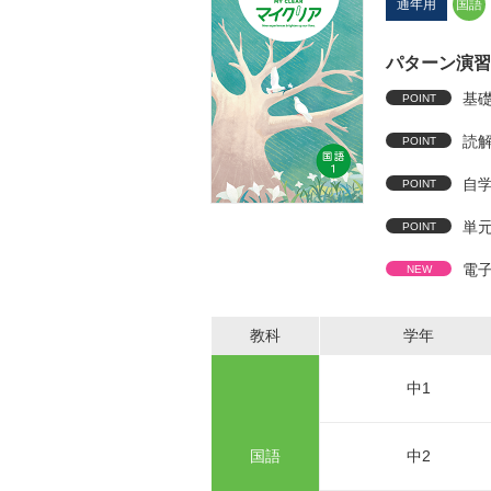
通年用
国語
パターン演習
基
読
自
単元
電
教科
学年
中1
国語
中2