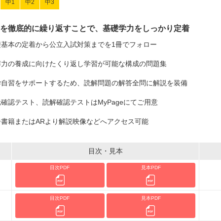
中1
中2
中3
を徹底的に繰り返すことで、基礎学力をしっかり定着
礎基本の定着から公立入試対策までを1冊でフォロー
解力の養成に向けたくり返し学習が可能な構成の問題集
学自習をサポートするため、読解問題の解答全問に解説を装備
確認テスト、読解確認テストはMyPageにてご用意
子書籍またはARより解説映像などへアクセス可能
目次・見本
目次PDF
見本PDF
目次PDF
見本PDF