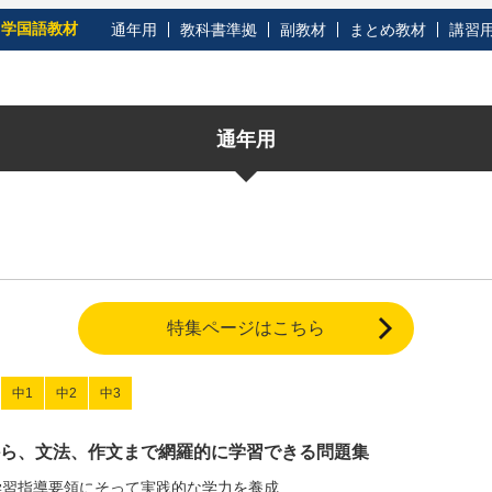
中学国語教材
通年用
教科書準拠
副教材
まとめ教材
講習
通年用
特集ページはこちら
中1
中2
中3
ら、文法、作文まで網羅的に学習できる問題集
学習指導要領にそって実践的な学力を養成