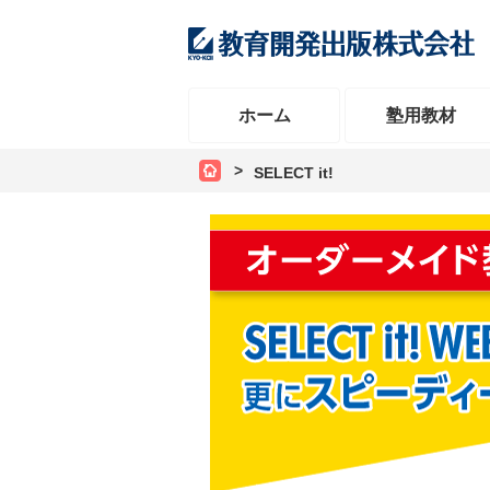
ホーム
塾用教材
SELECT it!