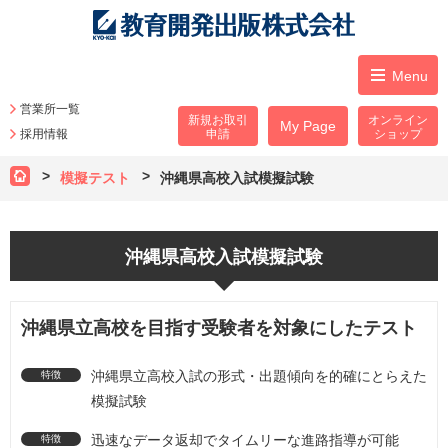
Menu
営業所一覧
新規お取引
オンライン
My Page
採用情報
申請
ショップ
模擬テスト
沖縄県高校入試模擬試験
沖縄県高校入試模擬試験
沖縄県立高校を目指す受験者を対象にしたテスト
沖縄県立高校入試の形式・出題傾向を的確にとらえた
模擬試験
迅速なデータ返却でタイムリーな進路指導が可能