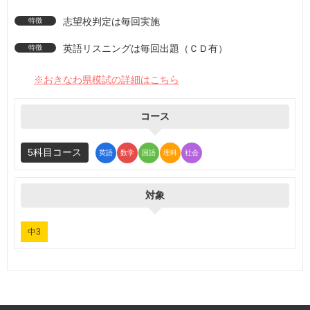
志望校判定は毎回実施
英語リスニングは毎回出題（ＣＤ有）
※おきなわ県模試の詳細はこちら
コース
5科目コース
英語
数学
国語
理科
社会
対象
中3