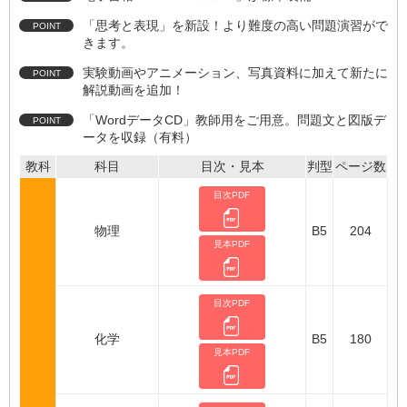
「思考と表現」を新設！より難度の高い問題演習がで
きます。
実験動画やアニメーション、写真資料に加えて新たに
解説動画を追加！
「WordデータCD」教師用をご用意。問題文と図版デ
ータを収録（有料）
教科
科目
目次・見本
判型
ページ数
目次PDF
物理
B5
204
見本PDF
目次PDF
化学
B5
180
見本PDF