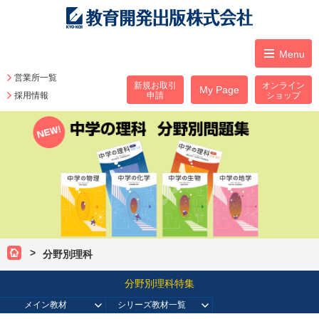
Menu
営業所一覧
新規お取引
オンライン
My Page
採用情報
申請
ショップ
分野別理科
分野別理科特集
メイン教材
シリーズ教材一覧