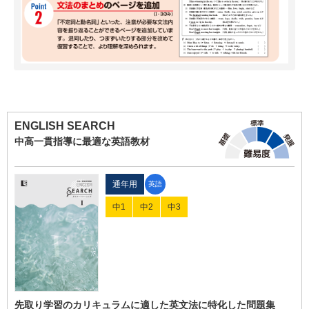
ENGLISH SEARCH
中高一貫指導に最適な英語教材
通年用
英語
中1
中2
中3
先取り学習のカリキュラムに適した英文法に特化した問題集