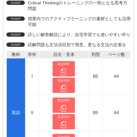
Critical Thinkingのトレーニングの一助となる思考力
問題
授業内でのアクティブラーニングの素材としても活用
可能
詳しい解答解説により、自宅学習でも使いやすい作り
読解問題も文法項目別で用意。更なる文法の定着を
教科
学年
目次・見本
判型
ページ数
目次PDF
I
B5
64
見本PDF
目次PDF
英語
II
B5
64
見本PDF
目次PDF