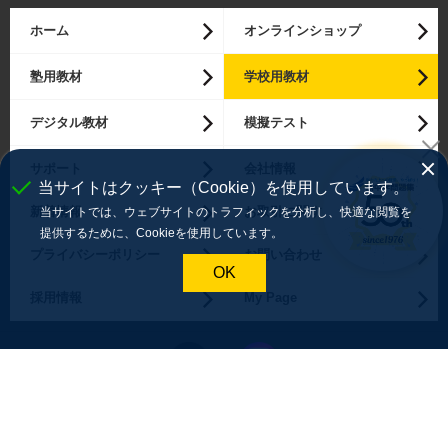
ホーム
オンラインショップ
塾用教材
学校用教材
デジタル教材
模擬テスト
サポート
会社情報
当サイトはクッキー（Cookie）を使用しています。
新着情報
お取引に関する確認事項
当サイトでは、ウェブサイトのトラフィックを分析し、快適な閲覧を
提供するために、Cookieを使用しています。
プライバシーポリシー
お問い合わせ
OK
採用情報
My Page
Copyright ©
2026 Kyoiku Kaihatsu Shuppan co.Ltd.
All Rights Reserved.