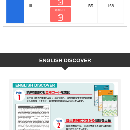
III
B5
168
見本PDF
ENGLISH DISCOVER