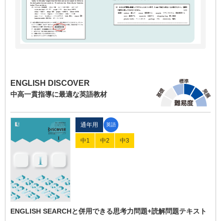
ENGLISH DISCOVER
中高一貫指導に最適な英語教材
通年用
英語
中1
中2
中3
ENGLISH SEARCHと併用できる思考力問題+読解問題テキスト