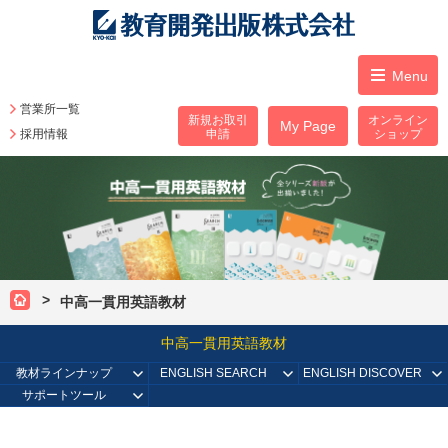
Menu
営業所一覧
新規お取引
オンライン
My Page
採用情報
申請
ショップ
中高一貫用英語教材
中高一貫用英語教材
教材ラインナップ
ENGLISH SEARCH
ENGLISH DISCOVER
サポートツール