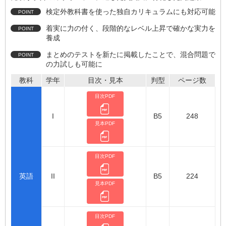
検定外教科書を使った独自カリキュラムにも対応可能
着実に力の付く、段階的なレベル上昇で確かな実力を
養成
まとめのテストを新たに掲載したことで、混合問題で
の力試しも可能に
教科
学年
目次・見本
判型
ページ数
目次PDF
I
B5
248
見本PDF
目次PDF
英語
II
B5
224
見本PDF
目次PDF